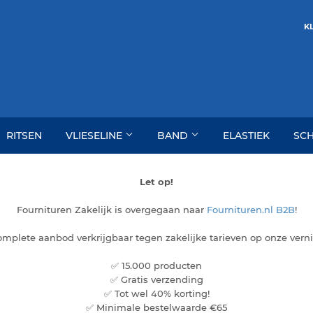
KL
RITSEN
VLIESELINE
BAND
ELASTIEK
SC
Let op!
Fournituren Zakelijk is overgegaan naar
Fournituren.nl B2B
!
complete aanbod verkrijgbaar tegen zakelijke tarieven op onze ver
✅ 15.000 producten
✅ Gratis verzending
✅ Tot wel 40% korting!
✅ Minimale bestelwaarde €65