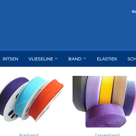
KL
RITSEN
VLIESELINE
BAND
ELASTIEK
SC
Biasband
Tassenband