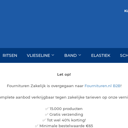
KL
RITSEN
VLIESELINE
BAND
ELASTIEK
SC
Let op!
Fournituren Zakelijk is overgegaan naar
Fournituren.nl B2B
!
complete aanbod verkrijgbaar tegen zakelijke tarieven op onze ver
✅ 15.000 producten
✅ Gratis verzending
✅ Tot wel 40% korting!
✅ Minimale bestelwaarde €65