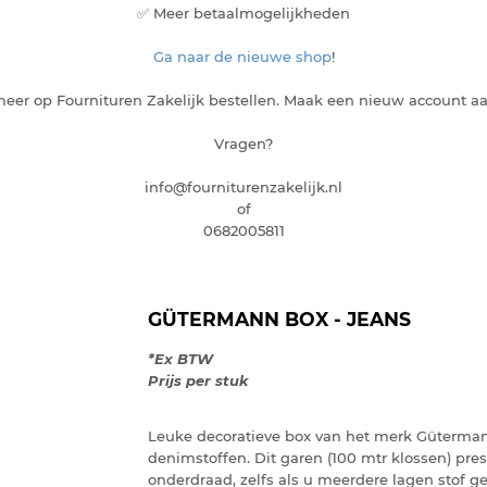
✅ Meer betaalmogelijkheden
Ga naar de nieuwe shop
!
eer op Fournituren Zakelijk bestellen. Maak een nieuw account a
Vragen?
info@fourniturenzakelijk.nl
of
0682005811
GÜTERMANN BOX - JEANS
*Ex BTW
Prijs per stuk
Leuke decoratieve box van het merk Gütermann
denimstoffen. Dit garen (100 mtr klossen) pres
onderdraad, zelfs als u meerdere lagen stof g