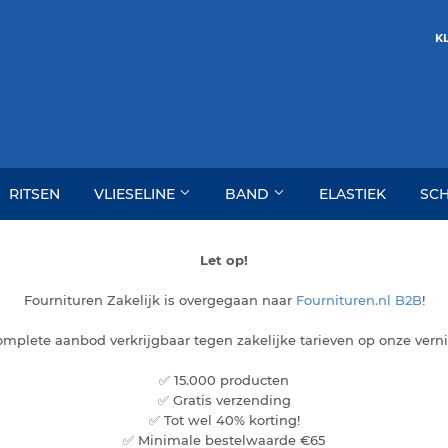
KL
RITSEN
VLIESELINE
BAND
ELASTIEK
SC
Let op!
Fournituren Zakelijk is overgegaan naar
Fournituren.nl B2B
!
complete aanbod verkrijgbaar tegen zakelijke tarieven op onze ver
✅ 15.000 producten
✅ Gratis verzending
✅ Tot wel 40% korting!
✅ Minimale bestelwaarde €65